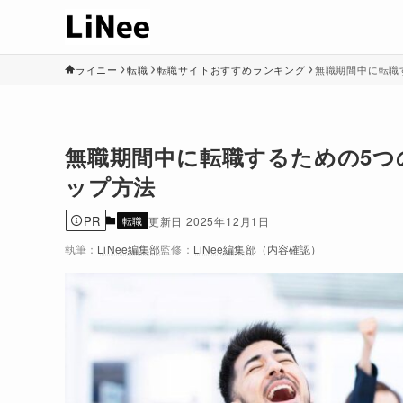
ライニー
転職
転職サイトおすすめランキング
無職期間中に転職
無職期間中に転職するための5
ップ方法
PR
転職
2025年12月1日
執筆：
LiNee編集部
監修：
LiNee編集部
（内容確認）