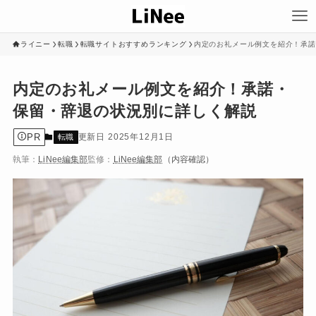
ライニー
転職
転職サイトおすすめランキング
内定のお礼メール例文を紹介！承諾
内定のお礼メール例文を紹介！承諾・
保留・辞退の状況別に詳しく解説
PR
2025年12月1日
転職
執筆：
LiNee編集部
監修：
LiNee編集部
（内容確認）