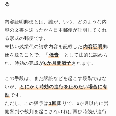
る
内容証明郵便とは、誰が、いつ、どのような内
容の文書を送ったかを日本郵便が証明してくれ
る形式の郵便です。
未払い残業代の請求内容を記載した
内容証明
郵
便を送ることで、「
催告
」として法的に認めら
れ、時効の完成が
6か月間猶予
されます。
この手段は、まだ訴訟などを起こす段階ではな
いが、
とにかく時効の進行を止めたい場合に有
効
です。
ただし、この猶予は
1回
限りで、6か月以内に労
働審判や裁判を起こさなければ再び時効が進行