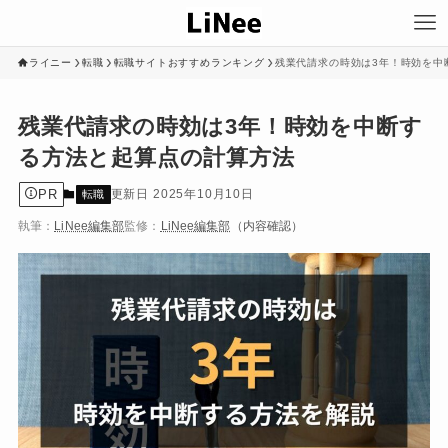
ライニー
転職
転職サイトおすすめランキング
残業代請求の時効は3年！時効を中
残業代請求の時効は3年！時効を中断す
る方法と起算点の計算方法
PR
2025年10月10日
転職
執筆：
LiNee編集部
監修：
LiNee編集部
（内容確認）