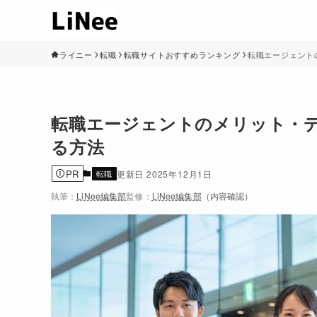
ライニー
転職
転職サイトおすすめランキング
転職エージェント
転職エージェントのメリット・
る方法
PR
転職
2025年12月1日
執筆：
LiNee編集部
監修：
LiNee編集部
（内容確認）