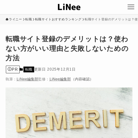
ライニー
転職
転職サイトおすすめランキング
転職サイト登録のデメリットは？使
転職サイト登録のデメリットは？使わ
ない方がいい理由と失敗しないための
方法
PR
2025年12月1日
転職
執筆：
LiNee編集部
監修：
LiNee編集部
（内容確認）