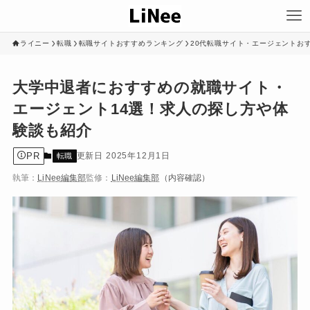
ライニー
転職
転職サイトおすすめランキング
20代転職サイト・エージェントお
大学中退者におすすめの就職サイト・
エージェント14選！求人の探し方や体
験談も紹介
PR
2025年12月1日
転職
執筆：
LiNee編集部
監修：
LiNee編集部
（内容確認）