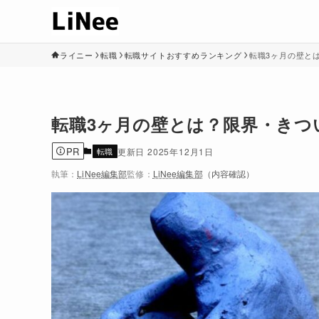
ライニー
転職
転職サイトおすすめランキング
転職3ヶ月の壁と
転職3ヶ月の壁とは？限界・きつ
PR
転職
2025年12月1日
執筆：
LiNee編集部
監修：
LiNee編集部
（内容確認）