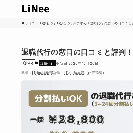
ライニー
退職代行
退職代行おすすめ
退職代行の窓口の口コミと
退職代行の窓口の口コミと評判
PR
退職代行
2025年12月20日
執筆：
LiNee編集部
監修：
LiNee編集部
（内容確認）