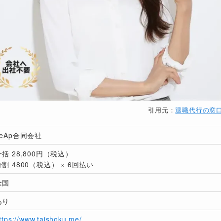
引用元：
退職代行の窓
LeAp合同会社
一括 28,800円（税込）
分割 4800（税込） × 6回払い
全国
あり
ttps://www.taishoku.me/