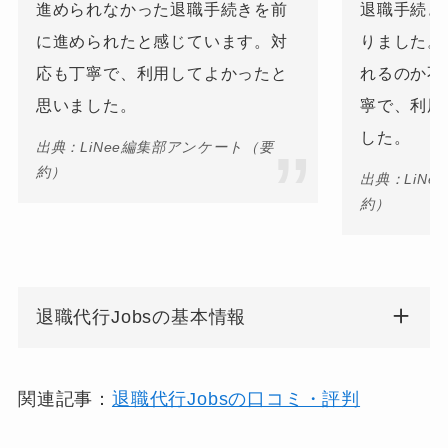
進められなかった退職手続きを前
退職手続き
に進められたと感じています。対
りました。
応も丁寧で、利用してよかったと
れるのか不
思いました。
寧で、利用
した。
出典：LiNee編集部アンケート（要
約）
出典：LiN
約）
退職代行Jobsの基本情報
関連記事：
退職代行Jobsの口コミ・評判