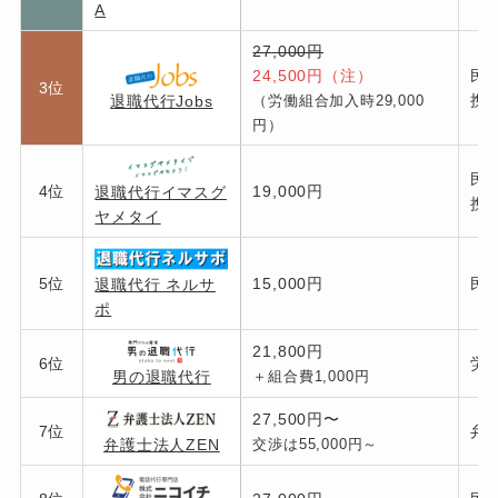
A
27,000円
24,500円（注）
民
3位
携
退職代行Jobs
（労働組合加入時29,000
円）
民
4位
19,000円
退職代行イマスグ
携
ヤメタイ
5位
15,000円
民
退職代行 ネルサ
ポ
21,800円
6位
労
男の退職代行
＋組合費1,000円
27,500円〜
7位
弁
弁護士法人ZEN
交渉は55,000円～