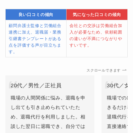
良い口コミの傾向
気になった口コミの傾向
顧問弁護士監修と労働組合
会社との交渉は労働組合加
連携に加え、退職届・業務
入が必要なため、依頼範囲
引継書テンプレートがある
の違いが不満につながりや
点を評価する声が目立ちま
すいです。
す。
スクロールできます
20代／男性／正社員
30代／女
職場の人間関係に悩み、退職を申
職場での出
し出ても引き止められていたた
きるだけ早
め、退職代行を利用しました。相
退職代行を
談した翌日に退職でき、自分では
直接連絡す