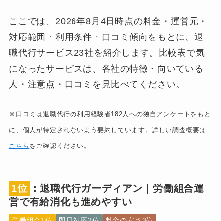
21位
66,000円
弁
退職代行 弁護士
ここでは、2026年8月4日時点の料金・運営元・
ビーノ
対応範囲・利用条件・口コミ傾向をもとに、退
民
22位
27,500円
護
退職代行みらい
職代行サービス23社を紹介します。比較表で気
になったサービスは、各社の特徴・向いている
23位
22,000円～
弁
フォーゲル綜合法
人・注意点・口コミを見比べてください。
律事務所
※口コミは退職代行の利用経験者182人への独自アンケートをもと
に、個人が特定されないよう要約しています。詳しい調査概要は
こちら
をご確認ください。
1位
：退職代行ガーディアン｜労働組合運
営で有給消化も進めやすい
労働組合1位
即日対応2位
料金の安さ3位