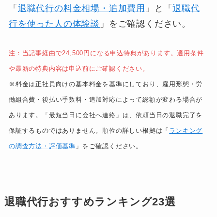
15位
22,000円
民
退職代行スタイリ
「
退職代行の料金相場・追加費用
」と「
退職代
ード
行を使った人の体験談
」をご確認ください。
16位
22,000円
民
退職代行ヒトヤス
注：当記事経由で24,500円になる申込特典があります。適用条件
ミ
や最新の特典内容は申込前にご確認ください。
※料金は正社員向けの基本料金を基準にしており、雇用形態・労
17位
27,000円
民
退職代行 辞める
んです
働組合費・後払い手数料・追加対応によって総額が変わる場合が
あります。「最短当日に会社へ連絡」は、依頼当日の退職完了を
18位
43,800円
弁
退職110番
保証するものではありません。順位の詳しい根拠は「
ランキング
の調査方法・評価基準
」をご確認ください。
19位
30,000円
行
退職代行retry
20位
19,800円
民
退職代行ネクスト
ステージ
退職代行おすすめランキング23選