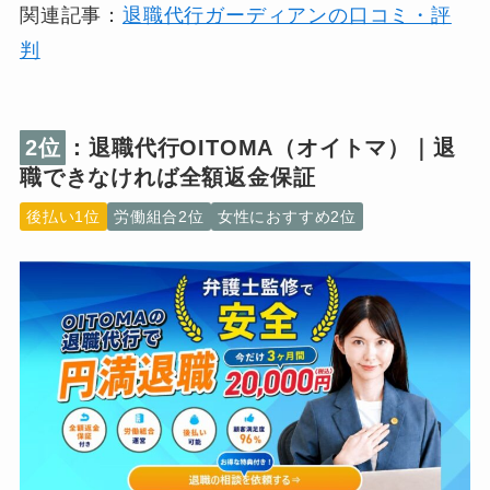
関連記事：
退職代行ガーディアンの口コミ・評
判
2位
：退職代行OITOMA（オイトマ）｜退
職できなければ全額返金保証
後払い1位
労働組合2位
女性におすすめ2位