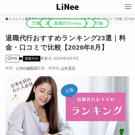
ライニー
退職代行
退職代行おすすめランキング23選｜料金・口コミで比較【2026
労働組合運営で有給申請も相談可能
団体交渉で有給も相談可
退職代行スタイリード
退職代行わたしNEXT
退職代行ニコイチ
退職代行ヤメドキ
弁護士法人ガイア
後払いも相談可
退職代行即ヤメ
退職代行EXIT
退職代行retry
業界最安値級
男の退職代行
弁護士対応
後払い可能
退職代行おすすめランキング23選｜料
金・口コミで比較【2026年8月】
PR
2026年8月4日
退職代行
執筆：
LiNee編集部
監修：
取締役
山本貴也