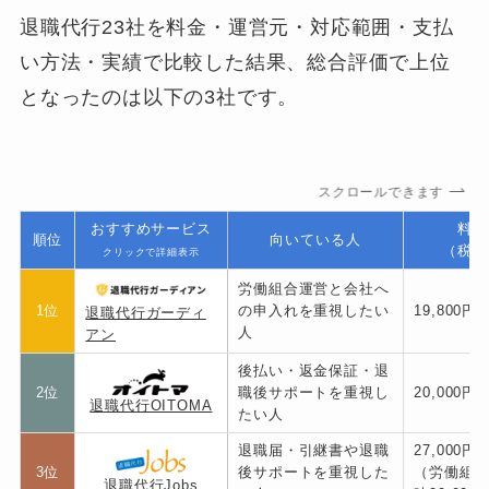
退職代行23社を料金・運営元・対応範囲・支払
い方法・実績で比較した結果、総合評価で上位
となったのは以下の3社です。
スクロールできます
おすすめサービス
料金
順位
向いている人
（税込
クリックで詳細表示
労働組合運営と会社へ
1位
の申入れを重視したい
19,800円
退職代行ガーディ
人
アン
後払い・返金保証・退
2位
職後サポートを重視し
20,000円
退職代行OITOMA
たい人
退職届・引継書や退職
27,000円
3位
後サポートを重視した
（労働組
退職代行Jobs