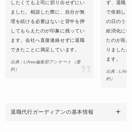
したくても上司に切り出せずにい
ず、退職し
ました。相談した際に、自分が無
で依頼しま
理を続ける必要はないと背中を押
の日のうち
してもらえたのが印象に残ってい
給消化につ
ます。会社へ直接連絡せずに退職
たのが良か
できたことに満足しています。
りましたが
ます。
出典：LiNee編集部アンケート（要
約）
出典：LiN
約）
退職代行ガーディアンの基本情報