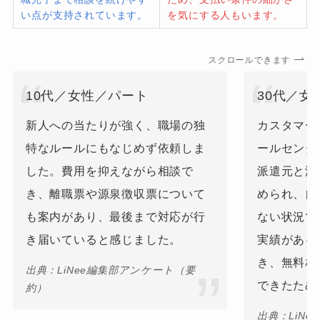
い点が支持されています。
を気にする人もいます。
スクロールできます
10代／女性／パート
30代／女
新人への当たりが強く、職場の独
カスタマー
特なルールにもなじめず依頼しま
ールセンタ
した。費用を抑えながら相談で
派遣元と派
き、離職票や源泉徴収票について
められ、自
も案内があり、最後まで対応が行
ない状況で
き届いていると感じました。
実績がある
き、無料相
出典：LiNee編集部アンケート（要
できたため
約）
出典：LiN