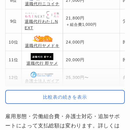
8位
27,000円
民
退職代行ニコイチ
21,800円
9位
労
退職代行わたしN
＋組合費1,000円
EXT
10位
24,000円
民
退職代行ヤメドキ
11位
20,000円
民
退職代行 即ヤメ
12位
25,300円〜
弁
弁護士法人ガイア
13位
22,000円
民
比較表の続きを表示
退職代行辞スル
14位
15,000円
民
雇用形態・労働組合費・弁護士対応・追加サポ
退職代行EXIT
ートによって支払総額は変わります。詳しくは