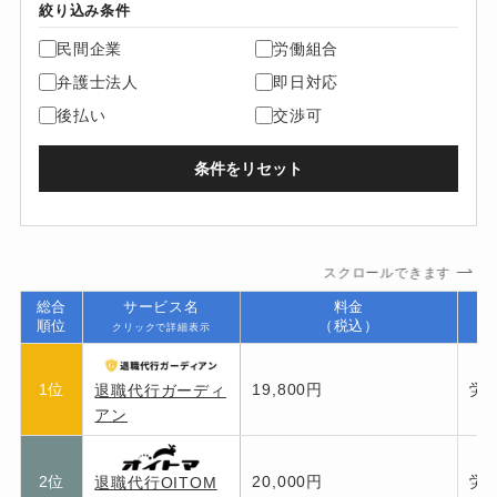
絞り込み条件
民間企業
労働組合
弁護士法人
即日対応
後払い
交渉可
条件をリセット
スクロールできます
総合
サービス名
料金
順位
（税込）
クリックで詳細表示
1位
19,800円
労
退職代行ガーディ
アン
2位
20,000円
労
退職代行OITOM