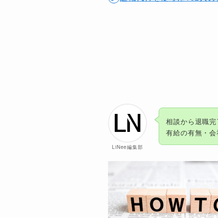
相談から退職完
有給の有無・会
LiNee編集部