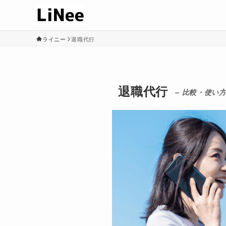
ライニー
退職代行
退職代行
– 比較・使い