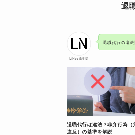
退
退職代行の違法
LiNee編集部
退職代行は違法？非弁行為（
違反）の基準を解説