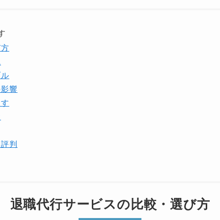
す
び方
職
ブル
の影響
探す
金
・評判
退職代行サービスの比較・選び方