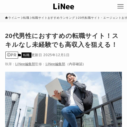
ライニー
転職
転職サイトおすすめランキング
20代転職サイト・エージェントお
20代男性におすすめの転職サイト！ス
キルなし未経験でも高収入を狙える！
PR
2025年12月1日
転職
執筆：
LiNee編集部
監修：
LiNee編集部
（内容確認）