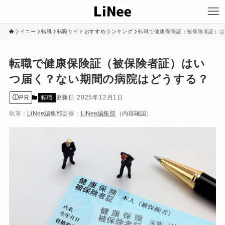
ライニー
転職
転職サイトおすすめランキング
転職で健康保険証（被保険者証）は
転職で健康保険証（被保険者証）はい
つ届く？ない期間の病院はどうする？
PR
2025年12月1日
転職
執筆：
LiNee編集部
監修：
LiNee編集部
（内容確認）