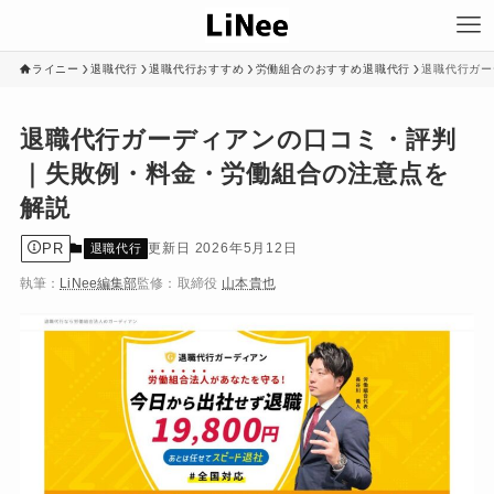
ライニー
退職代行
退職代行おすすめ
労働組合のおすすめ退職代行
退職代行ガー
退職代行ガーディアンの口コミ・評判
｜失敗例・料金・労働組合の注意点を
解説
PR
2026年5月12日
退職代行
執筆：
LiNee編集部
監修：
取締役
山本貴也