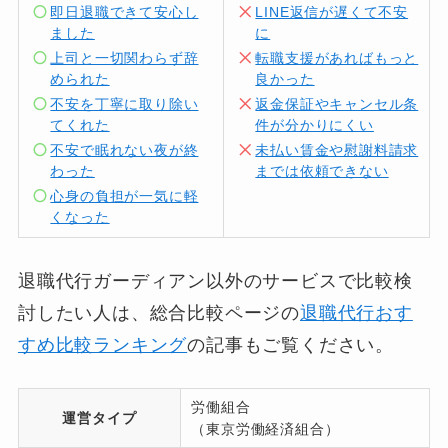
即日退職できて安心し
LINE返信が遅くて不安
ました
に
上司と一切関わらず辞
転職支援があればもっと
められた
良かった
不安を丁寧に取り除い
返金保証やキャンセル条
てくれた
件が分かりにくい
不安で眠れない夜が終
未払い賃金や慰謝料請求
わった
までは依頼できない
心身の負担が一気に軽
くなった
退職代行ガーディアン以外のサービスで比較検
討したい人は、総合比較ページの
退職代行おす
すめ比較ランキング
の記事もご覧ください。
労働組合
運営タイプ
（東京労働経済組合）