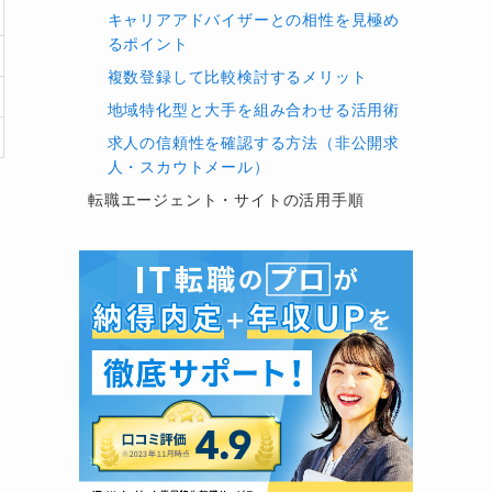
キャリアアドバイザーとの相性を見極め
るポイント
複数登録して比較検討するメリット
地域特化型と大手を組み合わせる活用術
求人の信頼性を確認する方法（非公開求
人・スカウトメール）
転職エージェント・サイトの活用手順
登録から内定までの流れ
効率よく求人を探すコツ（検索・スカウ
ト・エージェント併用）
面談時に伝えるべき希望条件と注意点
在職中でも無理なく転職活動を進める方
法
転職成功者に共通する「併用」戦略と
は？
静岡で転職サービスを利用する際の注意点