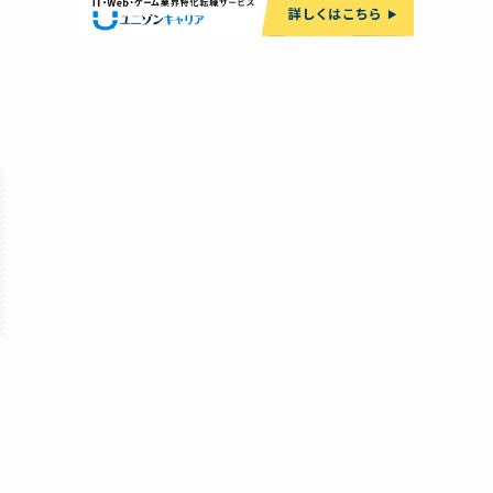
希望条件と違う求人を紹介されたときの
対応方法
同一企業への重複応募を防ぐ方法
サポート期間の有無と延長の可否
アドバイザー変更を希望する際の正しい
伝え方
静岡県でおすすめの転職サイト・エージェ
ントに関するよくある質問
静岡でおすすめの転職サイトはどこです
か？
静岡の転職エージェントと転職サイトの
違いは何ですか？
静岡で地域密着型の転職エージェントを
探す方法は？
転職サイトを複数登録するのは意味があ
りますか？
静岡でUターン・Iターン転職を成功させ