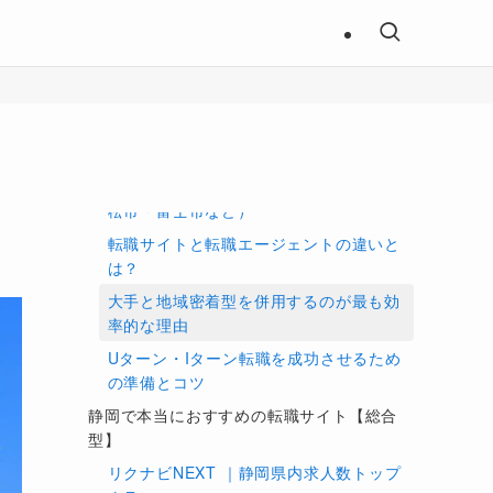
目次
静岡で転職活動を始める前に知っておきた
いこと
静岡県の転職市場と求人動向（有効求人
倍率・平均年収・主要業種）
静岡で転職が活発なエリア（静岡市・浜
松市・富士市など）
転職サイトと転職エージェントの違いと
は？
大手と地域密着型を併用するのが最も効
率的な理由
Uターン・Iターン転職を成功させるため
の準備とコツ
静岡で本当におすすめの転職サイト【総合
型】
リクナビNEXT ｜静岡県内求人数トップ