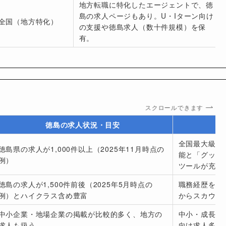
地方転職に特化したエージェントで、徳
島の求人ページもあり。U・Iターン向け
全国（地方特化）
の支援や徳島求人（数十件規模）を保
有。
スクロールできます
徳島の求人状況・目安
全国最大級の
徳島県の求人が1,000件以上（2025年11月時点の
能と「グッド
例）
ツールが充実
徳島の求人が1,500件前後（2025年5月時点の
職務経歴を登
例）とハイクラス含め豊富
からスカウト
中小企業・地場企業の掲載が比較的多く、地方の
中小・成長企
求人も扱う
向け求人多め