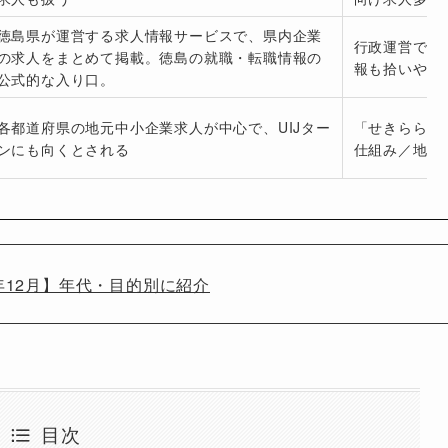
徳島県が運営する求人情報サービスで、県内企業
行政運営で安
の求人をまとめて掲載。徳島の就職・転職情報の
報も拾いやす
公式的な入り口。
各都道府県の地元中小企業求人が中心で、UIJター
「せきらら求
ンにも向くとされる
仕組み／地元
年12月】年代・目的別に紹介
目次