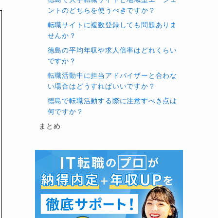
ントのどちらを使うべきですか？
転職サイトに複数登録しても問題ありま
せんか？
徳島の平均年収や求人倍率はどれくらい
特徴
向いている人
ですか？
「とにかく徳島で正社員
転職活動中に担当アドバイザーと合わな
徳島専門／企業へのヒアリング
になりたい」「企業の内
い場合はどうすればいいですか？
と求職者面談が丁寧／U・Iター
情も聞きながら決めた
ンも歓迎
徳島で転職活動する際に注意すべき点は
い」人
何ですか？
地域密着の総合人材サービス／
まとめ
四国や中国地方も視野に
派遣〜正社員までカバー／「し
入れつつ徳島周辺で働き
ごとポータル」ブランドで求人
たい人
掲載
四国エリア特化No.1クラス／キ
「四国のどこかで働きた
ャリアパートナーが書類・面
い」「徳島だけでなく四
接・条件交渉まで一気通貫でサ
国全体で比較したい」人
ポート