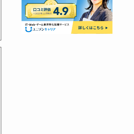
他県から徳島へU・Iター
地方転職・U/Iターン支援が強み
ンしたい人／地方に強い
／非公開求人・出張相談なども
エージェントを使いたい
人
特徴
向いている人
総合転職サイト／スカウト機
まずは情報収集したい／幅広
ポイント診断」など自己分析
く求人を眺めたい人
録すると企業・エージェント
今より年収やポジションを上
が届く／ハイクラス寄り
げたいミドル〜ハイクラス層
業の求人が豊富／20〜30代
地元・中小企業で腰を据えて
働きたい若手〜中堅