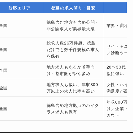
対応エリア
徳島の求人傾向・目安
徳島含む地方も含め公開・
全国
業界・職種の
非公開求人が業界最大級
総求人数26万件超、徳島
サイト＋エー
全国
だけでも数千件規模の求人
／診断ツール
を保有
地方求人もあるが若手向
20〜30代
全国
け・都市圏がやや多め
援に強い
地方求人も扱い、年収800
女性・ハイク
全国
万以上の求人比率も高い
満足度が高い
年収600万
徳島含め地方拠点のハイク
全国
け／企業・ヘ
ラス求人も保有
カウト