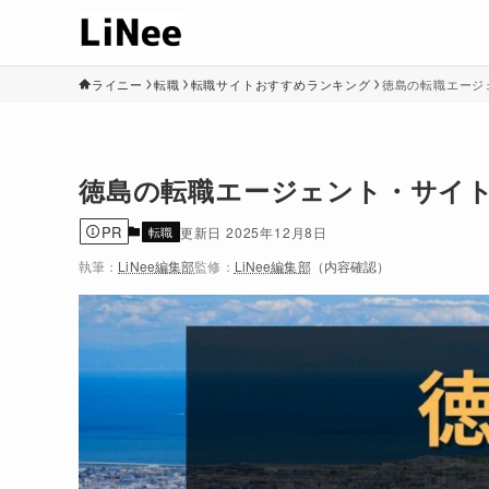
ライニー
転職
転職サイトおすすめランキング
徳島の転職エージェ
徳島の転職エージェント・サイトお
PR
転職
2025年12月8日
執筆：
LiNee編集部
監修：
LiNee編集部
（内容確認）