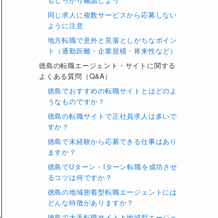
もしっかり確認しよう
得意な層・特徴
向いている人
同じ求人に複数サービスから応募しない
ように注意
とにかく選択肢を広く見たい／
地方転職で意外と見落としがちなポイン
幅広さ／実績No.1クラス
初めての転職で情報量を重視し
ト（通勤距離・企業規模・将来性など）
たい
徳島の転職エージェント・サイトに関する
ジェントのハイブリッド
自分でも求人を探しつつ、必要
よくある質問（Q&A）
が豊富
なときはプロにも相談したい人
徳島でおすすめの転職サイトとはどのよ
うなものですか？
・第二新卒など若手の転職支
初めての転職／ポテンシャル採
徳島の転職サイトで正社員求人は多いで
用や若手歓迎求人を狙いたい人
すか？
ラス／手厚いサポートで
年収アップや管理職・専門職へ
徳島で未経験から応募できる仕事はあり
のステップアップを目指す人
ますか？
徳島でUターン・Iターン転職を成功させ
〜クラス中心のハイクラス向
現年収が比較的高く、さらに上
るコツは何ですか？
ッドハンターから直接ス
を狙いたいミドル〜ハイクラス
徳島の地域密着型転職エージェントには
どんな特徴がありますか？
徳島で大手転職サイトと地域型エージェ