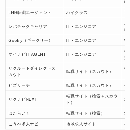
幅
LHH転職エージェント
ハイクラス
専
エ
レバテックキャリア
IT・エンジニア
理
Geekly（ギークリー）
IT・エンジニア
W
社
マイナビIT AGENT
IT・エンジニア
提
リクルートダイレクトス
指
転職サイト（スカウト）
カウト
ト
ビズリーチ
転職サイト（スカウト）
企
転職サイト（検索＋スカウ
リクナビNEXT
求
ト）
はたらいく
転職サイト（検索）
地
こうべ求人ナビ
地域求人サイト
行