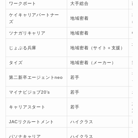
ワークポート
大手総合
面
ケイキャリアパートナー
地
地域密着
ズ
に
ツナガリキャリア
地域密着
中
地
じょぶる兵庫
地域密着（サイト＋支援）
こ
タイズ
地域密着（メーカー）
製
書
第二新卒エージェントneo
若手
ー
マイナビジョブ20’s
若手
ポ
意
キャリアスタート
若手
定
JACリクルートメント
ハイクラス
両
丁
パソナキャリア
ハイクラス