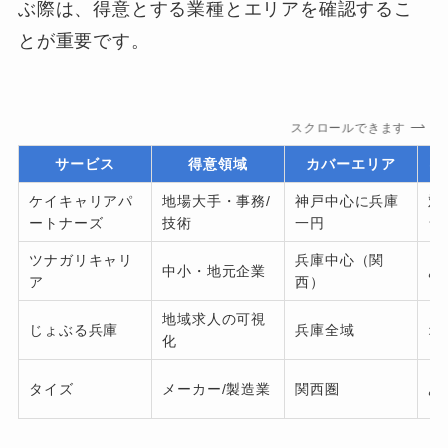
ぶ際は、得意とする業種とエリアを確認するこ
とが重要です。
スクロールできます
サービス
得意領域
カバーエリア
神
ケイキャリアパ
地場大手・事務/
神戸中心に兵庫
対
ートナーズ
技術
一円
ラ
ツナガリキャリ
兵庫中心（関
中小・地元企業
あ
ア
西）
地域求人の可視
じょぶる兵庫
兵庫全域
オ
化
タイズ
メーカー/製造業
関西圏
あ