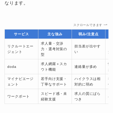
なります。
スクロールできます
サービス
主な強み
弱み/注意点
求人量・交渉
リクルートエー
担当差が出やす
ま
力・選考対策の
ジェント
い
た
型
求人網羅＋スカ
情
doda
連絡量が多め
ウト機能
走
マイナビエージ
若手向け支援・
ハイクラスは相
初
ェント
丁寧なサポート
対的に弱め
代
スピード感・未
求人の質にばら
ワークポート
早
経験支援
つき