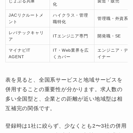
じょぶる兵庫
製造・販売
化
JACリクルートメ
ハイクラス・管理
管理職・外資系
ント
職特化
レバテックキャリ
ITエンジニア専門
開発職・SE
ア
マイナビIT
IT・Web業界を広
エンジニア・デザ
AGENT
くカバー
イナー
表を見ると、全国系サービスと地域サービスを
併用することの重要性が分かります。求人数の
多い全国型と、企業との距離が近い地域型は相
互補完の関係です。
登録時は1社に絞らず、少なくとも2〜3社の併用