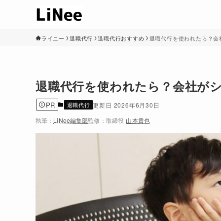
ライニー
退職代行
退職代行おすすめ
退職代行を使われたら？会
退職代行を使われたら？会社が
PR
退職代行
2026年6月30日
執筆：
LiNee編集部
監修：
取締役
山本貴也