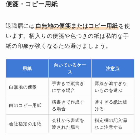
便箋・コピー用紙
退職届には
白無地の便箋またはコピー用紙
を使
います。柄入りの便箋や色つきの紙は私的な手
紙の印象が強くなるため避けましょう。
向いているケー
用紙
注意点
ス
手書きで縦書き
罫線が濃すぎな
白無地の便箋
にする場合
いものを選ぶ
横書きで作成す
薄すぎる紙は避
白のコピー用紙
る場合
ける
会社から書式を
指定欄の記入漏
会社指定の用紙
渡された場合
れに注意する