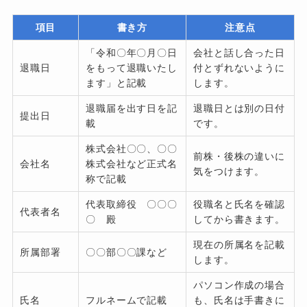
項目
書き方
注意点
「令和〇年〇月〇日
会社と話し合った日
退職日
をもって退職いたし
付とずれないように
ます」と記載
します。
退職届を出す日を記
退職日とは別の日付
提出日
載
です。
株式会社〇〇、〇〇
前株・後株の違いに
会社名
株式会社など正式名
気をつけます。
称で記載
代表取締役 〇〇〇
役職名と氏名を確認
代表者名
〇 殿
してから書きます。
現在の所属名を記載
所属部署
〇〇部〇〇課など
します。
パソコン作成の場合
氏名
フルネームで記載
も、氏名は手書きに