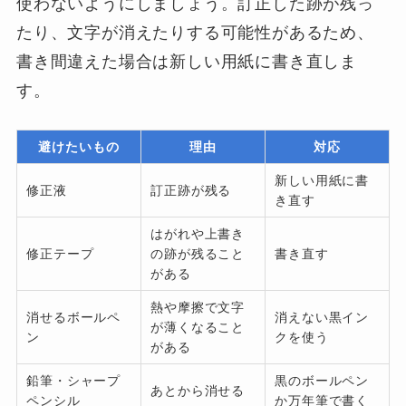
使わないようにしましょう。訂正した跡が残っ
たり、文字が消えたりする可能性があるため、
書き間違えた場合は新しい用紙に書き直しま
す。
避けたいもの
理由
対応
新しい用紙に書
修正液
訂正跡が残る
き直す
はがれや上書き
修正テープ
の跡が残ること
書き直す
がある
熱や摩擦で文字
消せるボールペ
消えない黒イン
が薄くなること
ン
クを使う
がある
鉛筆・シャープ
黒のボールペン
あとから消せる
ペンシル
か万年筆で書く