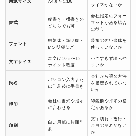
用紙サイズ
A4またはB5
サイズがないか
会社指定のフォー
縦書き・横書きの
書式
マットがある場合
どちらでも可
は従う
明朝体・游明朝・
装飾の強い書体を
フォント
MS 明朝など
使っていないか
本文は10.5〜12
小さすぎず読みや
文字サイズ
ポイント程度
すいか
会社から署名方法
パソコン入力また
氏名
を指定されていな
は印刷後に手書き
いか
会社の書式や指示
印鑑欄や押印の指
押印
に合わせる
定があるか
文字切れ・改行・
白い用紙に片面印
印刷
余白の崩れがない
刷
か