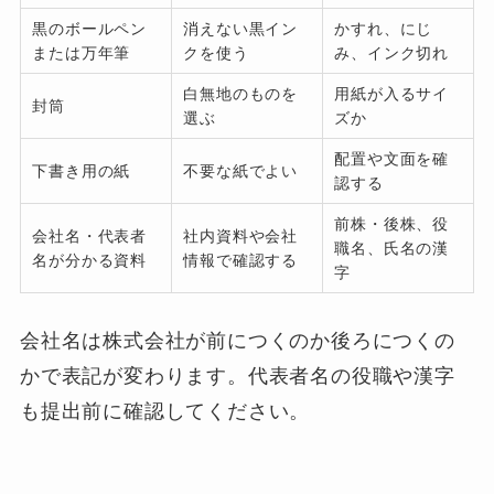
黒のボールペン
消えない黒イン
かすれ、にじ
または万年筆
クを使う
み、インク切れ
白無地のものを
用紙が入るサイ
封筒
選ぶ
ズか
配置や文面を確
下書き用の紙
不要な紙でよい
認する
前株・後株、役
会社名・代表者
社内資料や会社
職名、氏名の漢
名が分かる資料
情報で確認する
字
会社名は株式会社が前につくのか後ろにつくの
かで表記が変わります。代表者名の役職や漢字
も提出前に確認してください。