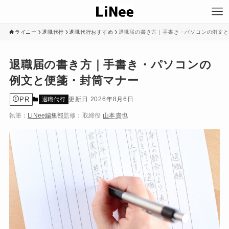
ライニー
退職代行
退職代行おすすめ
退職届の書き方｜手書き・パソコンの例文と
退職届の書き方｜手書き・パソコンの
例文と便箋・封筒マナー
PR
2026年8月6日
退職代行
執筆：
LiNee編集部
監修：
取締役
山本貴也