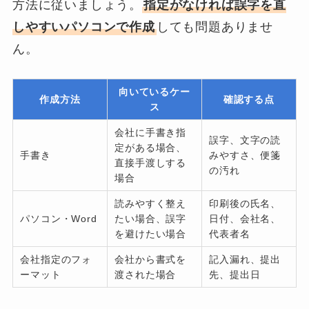
方法に従いましょう。
指定がなければ誤字を直
しやすいパソコンで作成
しても問題ありませ
ん。
向いているケー
作成方法
確認する点
ス
会社に手書き指
誤字、文字の読
定がある場合、
手書き
みやすさ、便箋
直接手渡しする
の汚れ
場合
読みやすく整え
印刷後の氏名、
パソコン・Word
たい場合、誤字
日付、会社名、
を避けたい場合
代表者名
会社指定のフォ
会社から書式を
記入漏れ、提出
ーマット
渡された場合
先、提出日