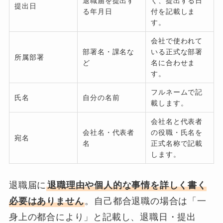
退職届を提出す
く、提出する日
提出日
る年月日
付を記載しま
す。
会社で使われて
部署名・課名な
いる正式な部署
所属部署
ど
名に合わせま
す。
フルネームで記
氏名
自分の名前
載します。
会社名と代表者
会社名・代表者
の役職・氏名を
宛名
名
正式名称で記載
します。
退職届に
退職理由や個人的な事情を詳しく書く
必要はありません
。自己都合退職の場合は「一
身上の都合により」と記載し、退職日・提出