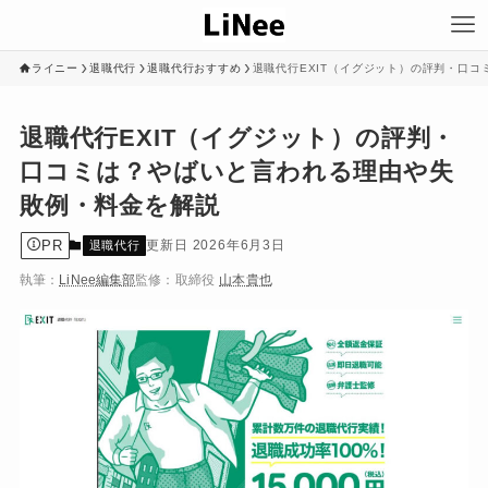
ライニー
退職代行
退職代行おすすめ
退職代行EXIT（イグジット）の評判・口
退職代行EXIT（イグジット）の評判・
口コミは？やばいと言われる理由や失
敗例・料金を解説
PR
2026年6月3日
退職代行
執筆：
LiNee編集部
監修：
取締役
山本貴也