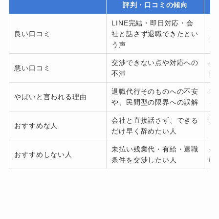
評判・口コミの傾向
LINE完結・即日対応・会
ス
良い口コミ
社と話さず退職できたとい
い
う声
交渉できない点や対応への
条
悪い口コミ
不満
向
退職代行そのものへの不安
で
やばいと言われる理由
や、民間型の限界への誤解
を
会社と直接話さず、できる
退
おすすめな人
だけ早く辞めたい人
ら
未払い残業代・有給・退職
弁
おすすめしない人
条件を交渉したい人
較