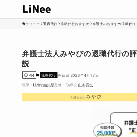
ライニー
退職代行
退職代行おすすめ
弁護士のおすすめ退職代行
弁護士法人みやびの退職代行の
説
PR
退職代行
2026年4月17日
執筆：
LiNee編集部
監修：
取締役
山本貴也