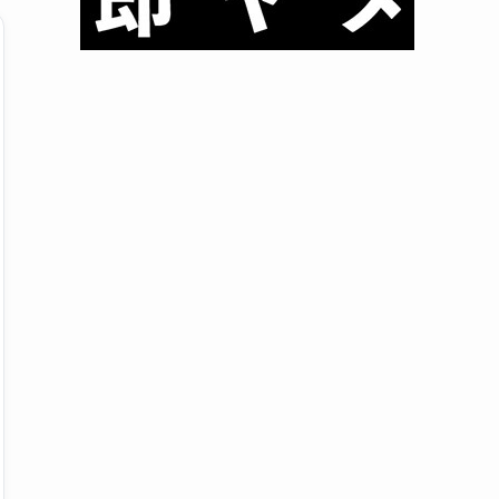
退職代行の口コミ調査概要
自由記述の代表例（匿名・要約）
調査対象・方法・設問・集計（詳細）