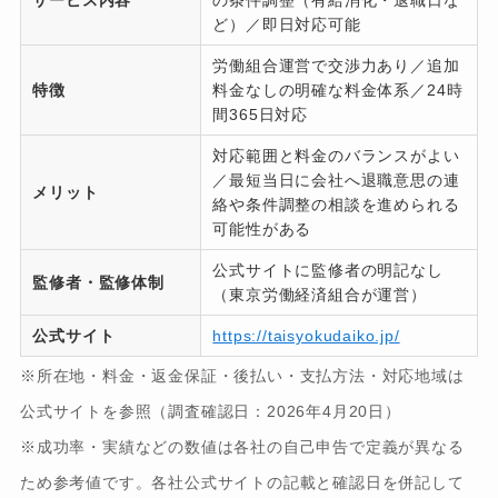
サービス内容
の条件調整（有給消化・退職日な
ど）／即日対応可能
労働組合運営で交渉力あり／追加
特徴
料金なしの明確な料金体系／24時
間365日対応
対応範囲と料金のバランスがよい
／最短当日に会社へ退職意思の連
メリット
絡や条件調整の相談を進められる
可能性がある
公式サイトに監修者の明記なし
監修者・監修体制
（東京労働経済組合が運営）
公式サイト
https://taisyokudaiko.jp/
※所在地・料金・返金保証・後払い・支払方法・対応地域は
公式サイトを参照（調査確認日：2026年4月20日）
※成功率・実績などの数値は各社の自己申告で定義が異なる
ため参考値です。各社公式サイトの記載と確認日を併記して