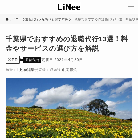
ライニー
退職代行
退職代行おすすめ
千葉県でおすすめの退職代行13選！料金や
千葉県でおすすめの退職代行13選！料
金やサービスの選び方を解説
PR
2026年4月20日
退職代行
執筆：
LiNee編集部
監修：
取締役
山本貴也