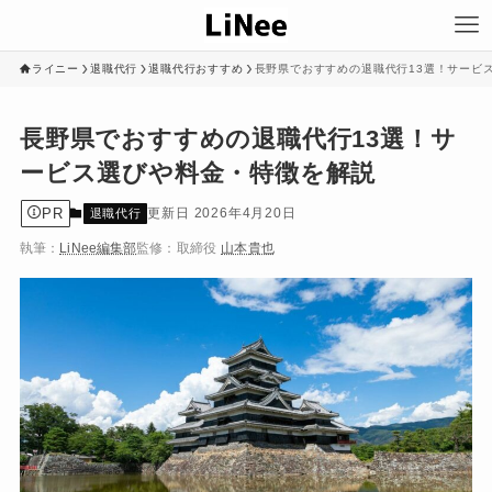
ライニー
退職代行
退職代行おすすめ
長野県でおすすめの退職代行13選！サービ
長野県でおすすめの退職代行13選！サ
ービス選びや料金・特徴を解説
PR
2026年4月20日
退職代行
執筆：
LiNee編集部
監修：
取締役
山本貴也