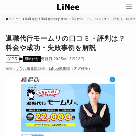
ライニー
退職代行
退職代行おすすめ
退職代行モームリの口コミ・評判は？料金や
退職代行モームリの口コミ・評判は？
料金や成功・失敗事例を解説
PR
2025年12月22日
退職代行
執筆：
LiNee編集部
監修：
LiNee編集部
（内容確認）