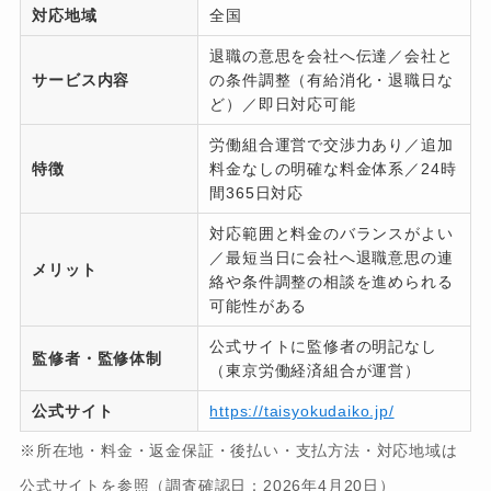
対応地域
全国
退職の意思を会社へ伝達／会社と
サービス内容
の条件調整（有給消化・退職日な
ど）／即日対応可能
労働組合運営で交渉力あり／追加
特徴
料金なしの明確な料金体系／24時
間365日対応
対応範囲と料金のバランスがよい
／最短当日に会社へ退職意思の連
メリット
絡や条件調整の相談を進められる
可能性がある
公式サイトに監修者の明記なし
監修者・監修体制
（東京労働経済組合が運営）
公式サイト
https://taisyokudaiko.jp/
※所在地・料金・返金保証・後払い・支払方法・対応地域は
公式サイトを参照（調査確認日：2026年4月20日）