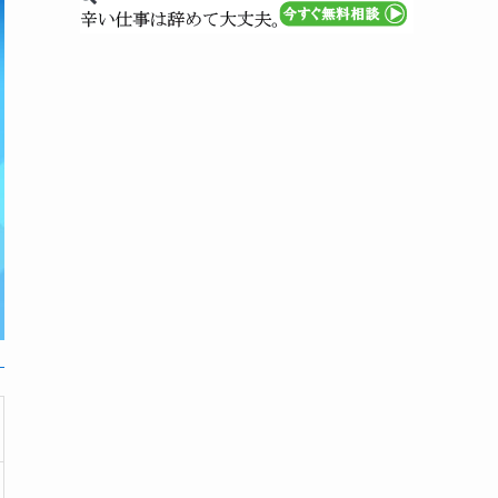
絡が来た場合、どう対応すればよいか？
大阪府の退職代行業者の口コミや評判は
職
どこで確認できるか？
渉
大阪府で退職代行サービスを検討している
対応
方へ（まとめ）
与請求
化
退職代行ランキングの評価基準【調査方
針】
職
退職代行の利用調査概要
渉
化
与交渉
職
渉
対応
）
化
与請求
職
渉
化