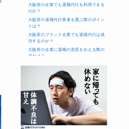
化
大阪府の企業でも退職代行を利用できる
与交渉
のか？
職
大阪府の退職代行業者を選ぶ際のポイン
絡
トは？
化
大阪府のブラック企業でも退職代行は成
与請求
功するのか？
職
大阪府の企業に退職の意思を伝える際の
渉
流れは？
化
大阪府の退職代行の料金相場はいくら
与交渉
か？
職
退職代行を利用した場合、大阪府の会社
渉
から訴えられる可能性はあるか？
化
大阪府の企業から退職届の提出を求めら
与交渉
れた場合、どうすればよいか？
退職代行利用後に大阪府で再就職は可能
職
か？
渉
化
退職代行を使っても大阪府の会社から連
与交渉