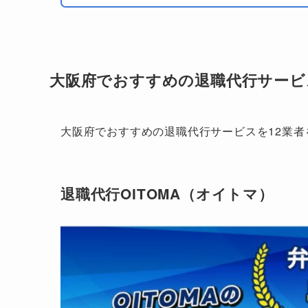
退職代行ニコイチ
27,000円
大阪府でおすすめの退職代行サービ
大阪府でおすすめの退職代行サービスを12業者
退職代行 即ヤメ
20,000円
退職代行OITOMA（オイトマ）
退職代行ネルサポ
15,000円
男の退職代行
18,800円～