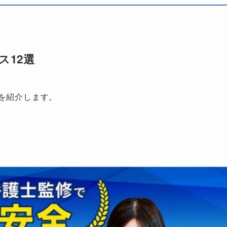
クレジットカード
・有給消
・未払給
・即日退
銀行振込
・会社連
クレジットカード
あり
公式サイト
・有給消
ス12選
電子マネー
・未払給
・即日退
銀行振込
・会社交
を紹介します。
あり
公式サイト
クレジットカード
・有給消
・未払給
・即日退
銀行振込
・会社交
あり
公式サイト
クレジットカード
・有給消
・未払給
銀行振込
・即日退
クレジットカード
・会社交
コンビニ決済
あり
公式サイト
・有給消
ネット決済
・未払給