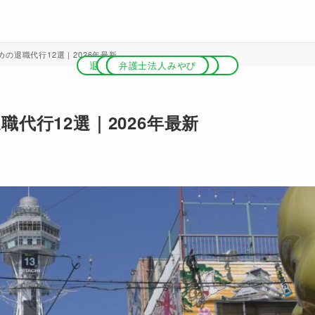
の退職代行12選｜2026年最新
退職代行OITOMA（オイトマ）
退職代行ガーディアン
退職代行ニコイチ
退職代行ネルサポ
弁護士法人みやび
退職代行即ヤメ
退職代行Jobs
男の退職代行
代行12選｜2026年最新