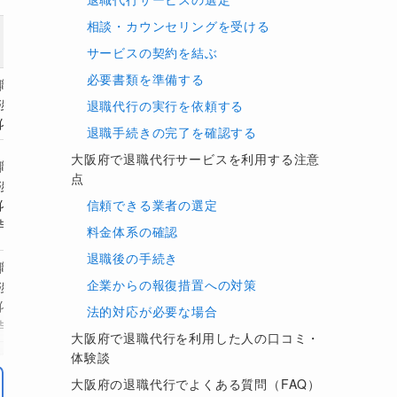
相談・カウンセリングを受ける
対応範囲
サービスの契約を結ぶ
必要書類を準備する
職
渉
退職代行の実行を依頼する
化
退職手続きの完了を確認する
大阪府で退職代行サービスを利用する注意
職
点
渉
信頼できる業者の選定
化
与請求
料金体系の確認
退職後の手続き
職
企業からの報復措置への対策
渉
化
法的対応が必要な場合
与交渉
大阪府で退職代行を利用した人の口コミ・
体験談
職
渉
大阪府の退職代行でよくある質問（FAQ）