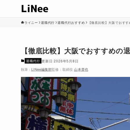
ライニー
退職代行
退職代行おすすめ
【徹底比較】大阪でおすすめ
【徹底比較】大阪でおすすめの退職
退職代行
2026年5月8日
執筆：
LiNee編集部
監修：
取締役
山本貴也