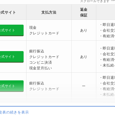
スクロールできます
返金
公式サイト
支払方法
保証
・即日退
現金
あり
・会社交
公式サイト
クレジットカード
・有給消
・即日退
銀行振込
・会社交
クレジットカード
あり
公式サイト
・有給消
コンビニ決済
・未払給
現金翌月払い
・即日退
銀行振込
・会社交
ー
公式サイト
クレジットカード
・有給消
・未払給
・即日退
銀行振込
・会社交
較表の続きを表示
あり
公式サイト