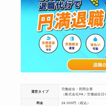
弁護士法人みやび
27,500円～
退職代行もう限界
8,800円～
退職代行ローキ
19,800円
労働組合・民間企業
運営タイプ
（株式会社H4／労働組合日
退職代行カクヤス
9,980円～
料金
24,000円（税込）