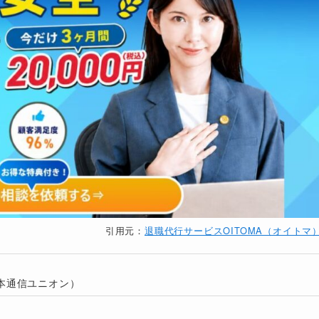
キャリア決済
・即日退
・会社交
銀行振込
なし
・弁護士
公式サイト
クレジットカード
・未払給
・有給消
・即日退
銀行振込
・会社交
なし
公式サイト
クレジットカード
・有給消
・未払給
・即日退
・会社交
銀行振込
あり
・弁護士
公式サイト
引用元：
退職代行サービスOITOMA（オイトマ
クレジットカード
・有給消
・未払給
本通信ユニオン）
・即日退
銀行振込
・会社交
なし
公式サイト
クレジットカード
・有給消