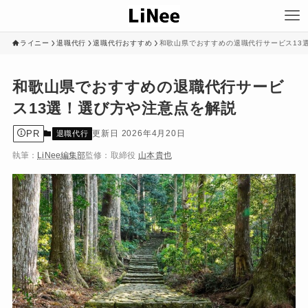
ライニー
退職代行
退職代行おすすめ
和歌山県でおすすめの退職代行サービス13
和歌山県でおすすめの退職代行サービ
ス13選！選び方や注意点を解説
PR
2026年4月20日
退職代行
執筆：
LiNee編集部
監修：
取締役
山本貴也