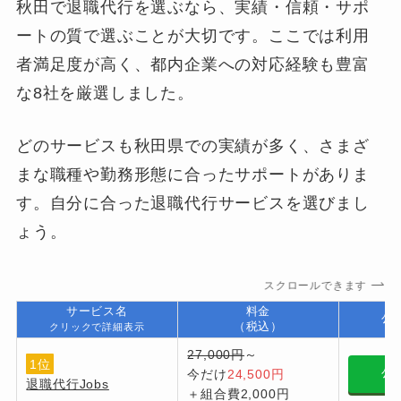
秋田で退職代行を選ぶなら、実績・信頼・サポ
ートの質で選ぶことが大切です。ここでは利用
者満足度が高く、都内企業への対応経験も豊富
な8社を厳選しました。
どのサービスも秋田県での実績が多く、さまざ
まな職種や勤務形態に合ったサポートがありま
す。自分に合った退職代行サービスを選びまし
ょう。
スクロールできます
サービス名
料金
公
（税込）
クリックで詳細表示
27,000円
～
1位
今だけ
24,500円
公
退職代行Jobs
＋組合費2,000円