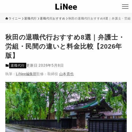
ライニー
退職代行
退職代行おすすめ
秋田の退職代行おすすめ8選｜弁護士・労組・
秋田の退職代行おすすめ8選｜弁護士・
労組・民間の違いと料金比較【2026年
版】
2026年5月8日
退職代行
執筆：
LiNee編集部
監修：
取締役
山本貴也