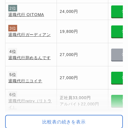
2位
24,000円
公
退職代行 OITOMA
3位
19,800円
公
退職代行ガーディアン
4位
27,000円
公
退職代行辞めるんです
5位
27,000円
公
退職代行ニコイチ
6位
正社員33,000円
退職代行retry（リトラ
公
アルバイト22,000円
イ）
7位
比較表の続きを表示
27,500円～77,000円
公
弁護士法人みやび